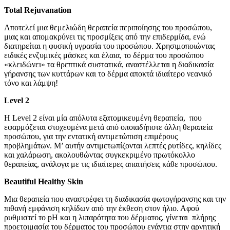
Total Rejuvanation
Αποτελεί μια θεμελιώδη θεραπεία περιποίησης του προσώπου,
μιας και απομακρύνει τις προσμίξεις από την επιδερμίδα, ενώ
διατηρείται η φυσική υγρασία του προσώπου. Χρησιμοποιώντας
ειδικές ενζυμικές μάσκες και έλαια, το δέρμα του προσώπου
«κλειδώνει» τα θρεπτικά συστατικά, αναστέλλεται η διαδικασία
γήρανσης των κυττάρων και το δέρμα αποκτά ιδιαίτερο νεανικό
τόνο και λάμψη!
Level 2
Η Level 2 είναι μία απόλυτα εξατομικευμένη θεραπεία, που
εφαρμόζεται στοχευμένα μετά από οποιαδήποτε άλλη θεραπεία
προσώπου, για την εντατική αντιμετώπιση επιμέρους
προβλημάτων. Μ’ αυτήν αντιμετωπίζονται λεπτές ρυτίδες, κηλίδες
και χαλάρωση, ακολουθώντας συγκεκριμένο πρωτόκολλο
θεραπείας, ανάλογα με τις ιδιαίτερες απαιτήσεις κάθε προσώπου.
Beautiful Healthy Skin
Μια θεραπεία που αναστρέφει τη διαδικασία φωτογήρανσης και την
πιθανή εμφάνιση κηλίδων από την έκθεση στον ήλιο. Αφού
ρυθμιστεί το pH και η λιπαρότητα του δέρματος, γίνεται πλήρης
προετοιμασία του δέρματος του προσώπου ενάντια στην αρνητική